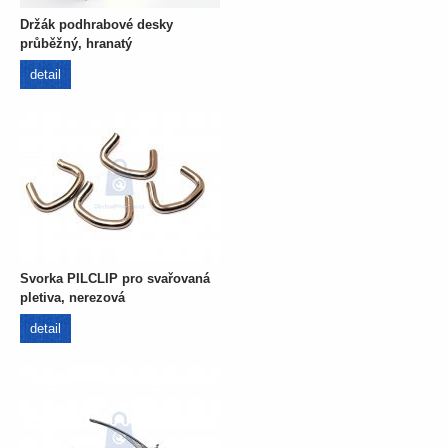
Držák podhrabové desky
průběžný, hranatý
detail
Svorka PILCLIP pro svařovaná
pletiva, nerezová
detail