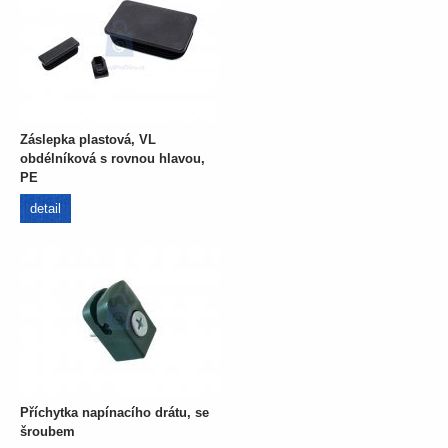
Záslepka plastová, VL
obdélníková s rovnou hlavou,
PE
detail
Příchytka napínacího drátu, se
šroubem