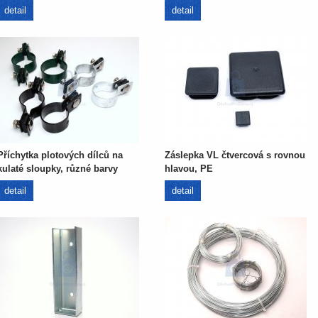
detail
detail
Příchytka plotových dílců na
Záslepka VL čtvercová s rovnou
kulaté sloupky, různé barvy
hlavou, PE
detail
detail