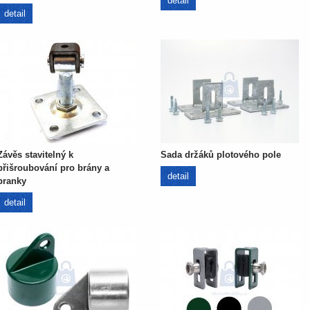
detail
detail
Závěs stavitelný k
Sada držáků plotového pole
přišroubování pro brány a
detail
branky
detail