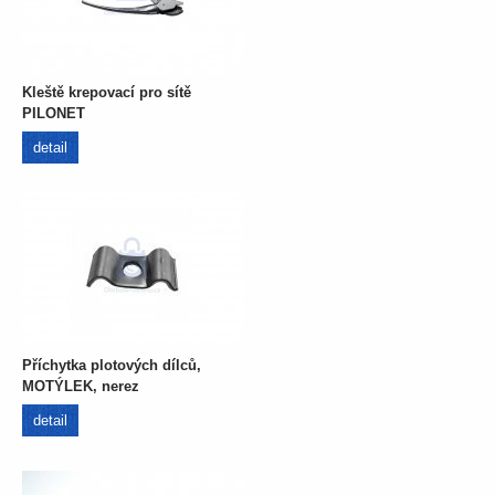
Kleště krepovací pro sítě
PILONET
detail
Příchytka plotových dílců,
MOTÝLEK, nerez
detail