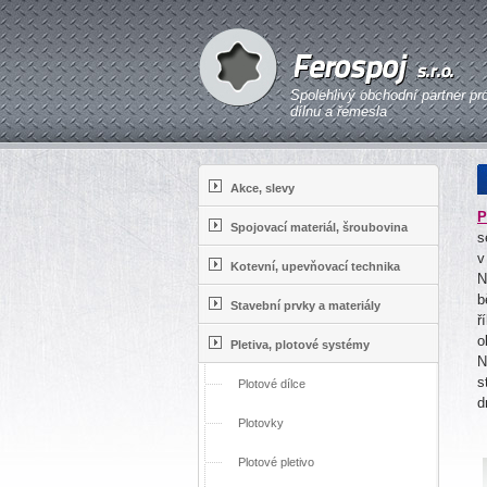
Spolehlivý obchodní partner pr
dílnu a řemesla
Akce, slevy
P
Spojovací materiál, šroubovina
s
v
Kotevní, upevňovací technika
N
b
Stavební prvky a materiály
ř
o
Pletiva, plotové systémy
N
s
Plotové dílce
d
Plotovky
Plotové pletivo