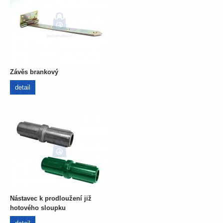
Závěs brankový
detail
Nástavec k prodloužení již
hotového sloupku