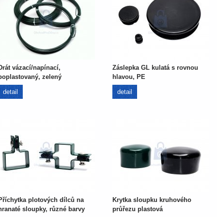
Drát vázací/napínací,
Záslepka GL kulatá s rovnou
poplastovaný, zelený
hlavou, PE
detail
detail
Příchytka plotových dílců na
Krytka sloupku kruhového
hranaté sloupky, různé barvy
průřezu plastová