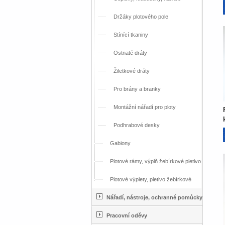
Držáky plotového pole
Stínící tkaniny
Ostnaté dráty
Žiletkové dráty
Pro brány a branky
Montážní nářadí pro ploty
Podhrabové desky
Gabiony
Plotové rámy, výplň žebírkové pletivo
Plotové výplety, pletivo žebírkové
Nářadí, nástroje, ochranné pomůcky
Pracovní oděvy