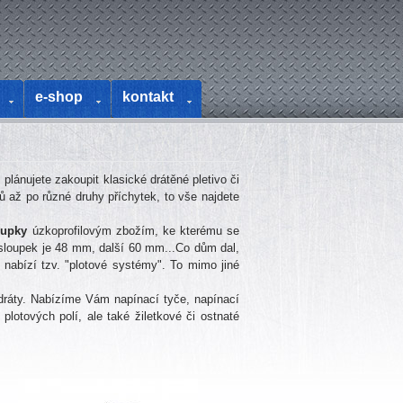
e-shop
kontakt
lánujete zakoupit klasické drátěné pletivo či
ů až po různé druhy příchytek, to vše najdete
oupky
úzkoprofilovým zbožím, ke kterému se
n sloupek je 48 mm, další 60 mm...Co dům dal,
 nabízí tzv. "plotové systémy". To mimo jiné
dráty. Nabízíme Vám napínací tyče, napínací
 plotových polí, ale také žiletkové či ostnaté