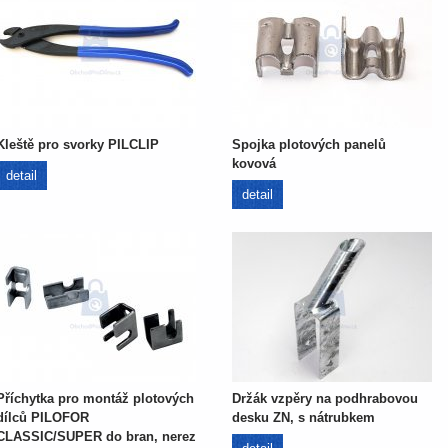
Kleště pro svorky PILCLIP
Spojka plotových panelů
kovová
detail
detail
Příchytka pro montáž plotových
Držák vzpěry na podhrabovou
dílců PILOFOR
desku ZN, s nátrubkem
CLASSIC/SUPER do bran, nerez