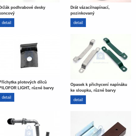
Držák podhrabové desky
Drát vázací/napínací,
koncový
pozinkovaný
detail
detail
Příchytka plotových dílců
Opasek k přichycení napínáku
PILOFOR LIGHT, různé barvy
ke sloupku, různé barvy
detail
detail