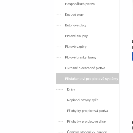
Hospodářská pletiva
Kovové ploty
Betonové ploty
Plotové sloupky
Plotové vzpěry
Plotové branky, brány
Okrasné a ochranné pletivo
Příslušenství pro plotové systémy
Dráty
Napínací strojky, tyče
Příchytky pro plotová pletiva
Příchytky pro plotové dílce
Čepičky, kloboučky, hlavice