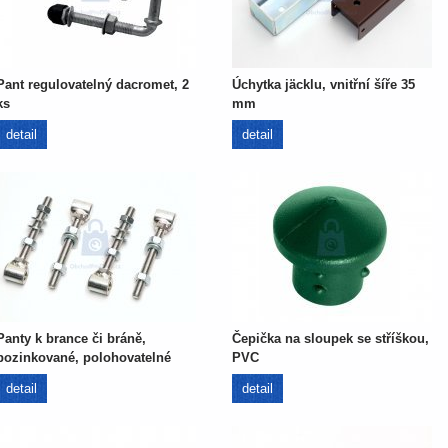
Pant regulovatelný dacromet, 2
Úchytka jäcklu, vnitřní šíře 35
ks
mm
detail
detail
Panty k brance či bráně,
Čepička na sloupek se stříškou,
pozinkované, polohovatelné
PVC
detail
detail