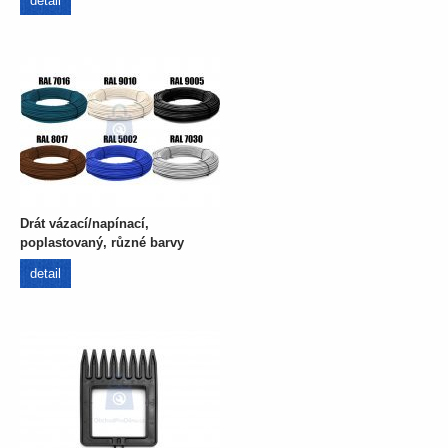
detail
Drát vázací/napínací,
poplastovaný, různé barvy
detail