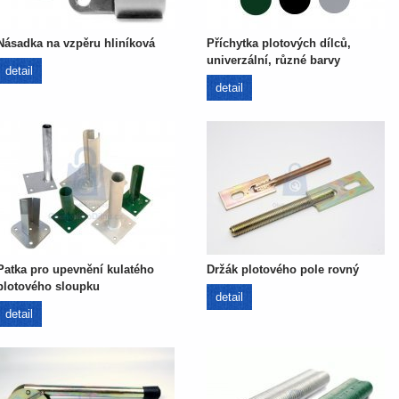
Násadka na vzpěru hliníková
Příchytka plotových dílců,
univerzální, různé barvy
detail
detail
Patka pro upevnění kulatého
Držák plotového pole rovný
plotového sloupku
detail
detail