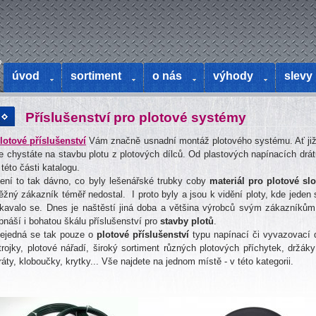
o
úvod
sortiment
o nás
výhody
slevy
Příslušenství pro plotové systémy
lotové příslušenství
Vám značně usnadní montáž plotového systému. Ať již p
e chystáte na stavbu plotu z plotových dílců. Od plastových napínacích drát
 této části katalogu.
ení to tak dávno, co byly lešenářské trubky coby
materiál pro plotové sl
ěžný zákazník téměř nedostal. I proto byly a jsou k vidění ploty, kde jede
íkavalo se. Dnes je naštěstí jiná doba a většina výrobců svým zákazníkům
bnáší i bohatou škálu příslušenství pro
stavby plotů
.
ejedná se tak pouze o
plotové příslušenství
typu napínací či vyvazovací 
trojky, plotové nářadí, široký sortiment různých plotových příchytek, držáky
ráty, kloboučky, krytky... Vše najdete na jednom místě - v této kategorii.