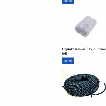
detail
Objímka lisovací US, hliníkov
(Al)
detail