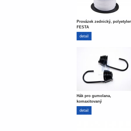
Provázek zednický, polyetylen
FESTA
detail
Hák pro gumolana,
komaxitovaný
detail