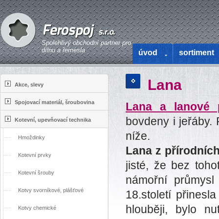
Spolehlivý obchodní partner pro
dílnu a řemesla
úvod
sortiment
Lana
Akce, slevy
Spojovací materiál, šroubovina
Lana a lanové p
bovdeny i jeřáby. 
Kotevní, upevňovací technika
níže.
Hmoždinky
Lana z přírodních
Kotevní prvky
jisté, že bez toh
Kotevní šrouby
námořní průmysl
Kotvy svorníkové, plášťové
18.století přinesl
hlouběji, bylo n
Kotvy chemické