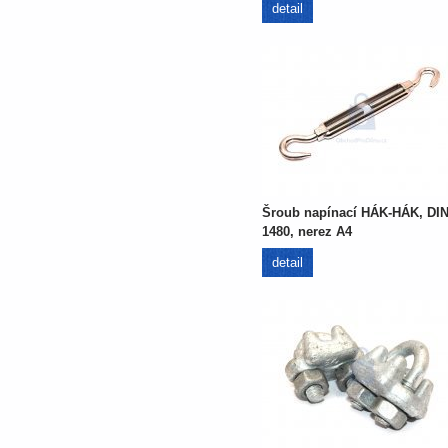
detail
Šroub napínací HÁK-HÁK, DI
1480, nerez A4
detail