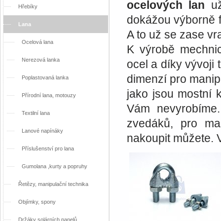
ocelových lan
už
Hřebíky
dokážou výborně fu
Lana
A to už se zase vr
Ocelová lana
K výrobě mechnic
Nerezová lanka
ocel a díky vývoji
dimenzí pro manipul
Poplastovaná lanka
jako jsou mostní 
Přírodní lana, motouzy
Vám nevyrobíme.
Textilní lana
zvedáků, pro man
Lanové napínáky
nakoupit můžete. V
Příslušenství pro lana
Gumolana ,kurty a popruhy
Řetězy, manipulační technika
Objímky, spony
Držáky solárních panelů