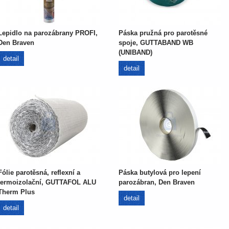
Lepidlo na parozábrany PROFI,
Páska pružná pro parotěsné
Den Braven
spoje, GUTTABAND WB
(UNIBAND)
detail
detail
Fólie parotěsná, reflexní a
Páska butylová pro lepení
termoizolační, GUTTAFOL ALU
parozábran, Den Braven
Therm Plus
detail
detail