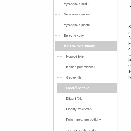
Vyrobeno z hliníku
Vyrobeno z nerezu
Vyrobeno z plastu
S
i
Barevné kovy
J
k
Izolace, folie, hmoty
d
t
Nopové fólie
j
o
Izolace proti vlhkosti
s
r
Geotextílie
Parotěsné fólie
Difuzní fólie
Plachty, zakrývání
Fólie, hmoty pro podlahy
Těsnící profily, pásky