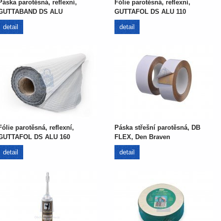
Páska parotěsná, reflexní,
Fólie parotěsná, reflexní,
GUTTABAND DS ALU
GUTTAFOL DS ALU 110
detail
detail
Fólie parotěsná, reflexní,
Páska střešní parotěsná, DB
GUTTAFOL DS ALU 160
FLEX, Den Braven
detail
detail