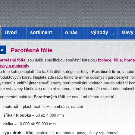
o
úvod
sortiment
o nás
výhody
slevy
Parotěsné fólie
arotěsné fólie
jsou další specifickou součástí katalogu
Izolace, fólie, hmot
rvky a materiály
.
 u této kategorieplatí, že každá dílčí kategorie, tedy i
Parotěsné fólie
, v sobě
roduktových karet. Najdete zde řadu funkčně mírně odlišných parotěsných fólií
ystémů z vnitřní (interiérové) strany proti pronikání vodních par do střešní k
aké vybaveny hliníkovou reflexní vrstvou, která do interiéru vrací část sálavéh
ortimentní nabídka
Parotěsných fólií
se odvíjí od těchto aspektů:
materiál –
plast, textílie + membrána, ostatní
šířka / hloubka –
50 až 4 000 mm
délka –
10 000 až 50 000 mm
typ / druh –
fólie, geotextílie, membrány; pásy, pásky systémové