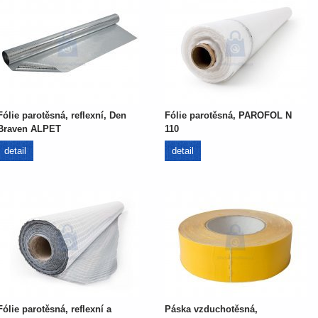
Fólie parotěsná, reflexní, Den
Fólie parotěsná, PAROFOL N
Braven ALPET
110
detail
detail
Fólie parotěsná, reflexní a
Páska vzduchotěsná,