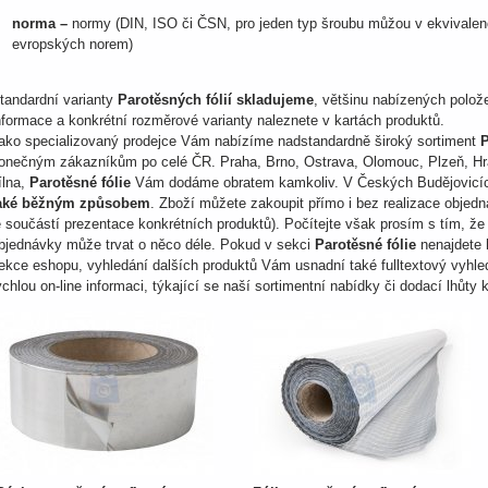
norma –
normy (DIN, ISO či ČSN, pro jeden typ šroubu můžou v ekvivalenci
evropských norem)
tandardní varianty
Parotěsných fólií skladujeme
, většinu nabízených polo
nformace a konkrétní rozměrové varianty naleznete v kartách produktů.
ako specializovaný prodejce Vám nabízíme nadstandardně široký sortiment
P
onečným zákazníkům po celé ČR. Praha, Brno, Ostrava, Olomouc, Plzeň, Hrade
ílna,
Parotěsné fólie
Vám dodáme obratem kamkoliv. V Českých Budějovicí
aké běžným způsobem
. Zboží můžete zakoupit přímo i bez realizace objed
e součástí prezentace konkrétních produktů). Počítejte však prosím s tím, 
bjednávky může trvat o něco déle. Pokud v sekci
Parotěsné fólie
nenajdete h
ekce eshopu, vyhledání dalších produktů Vám usnadní také fulltextový vyhle
ychlou on-line informaci, týkající se naší sortimentní nabídky či dodací lhůt