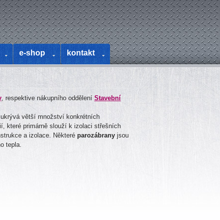
e-shop
kontakt
y
, respektive nákupního oddělení
Stavební
 ukrývá větší množství konkrétních
, které primárně slouží k izolaci střešních
onstrukce a izolace. Některé
parozábrany
jsou
o tepla.