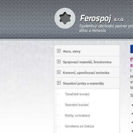
Spolehlivý obchodní partner pr
dílnu a řemesla
Akce, slevy
P
Spojovací materiál, šroubovina
p
I
Kotevní, upevňovací technika
p
s
Stavební prvky a materiály
t
Tesařské kování
S
Stavební kování
Rošty, schodnice
Vyrobeno ze železa