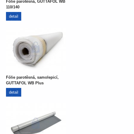
Fólie parotěsná, GUTTAFOL WB
110/140
detail
Fólie parotěsná, samolepicí,
GUTTAFOL WB Plus
detail