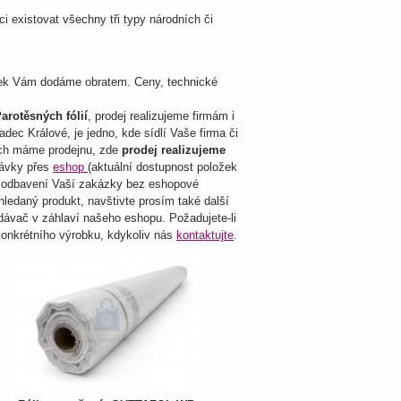
 existovat všechny tři typy národních či
žek Vám dodáme obratem. Ceny, technické
arotěsných fólií
, prodej realizujeme firmám i
c Králové, je jedno, kde sídlí Vaše firma či
ch máme prodejnu, zde
prodej realizujeme
návky přes
eshop
(aktuální dostupnost položek
že odbavení Vaší zakázky bez eshopové
ledaný produkt, navštivte prosím také další
dávač v záhlaví našeho eshopu. Požadujete-li
y konkrétního výrobku, kdykoliv nás
kontaktujte
.