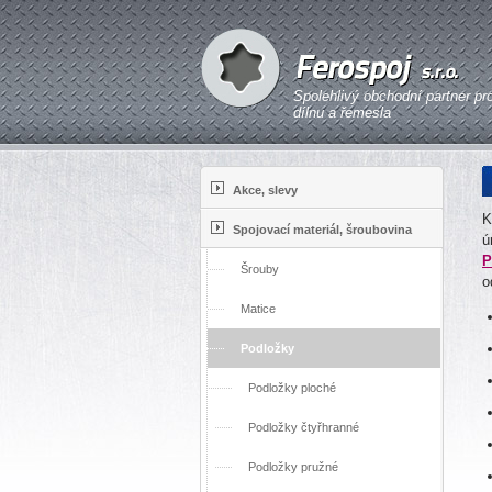
Spolehlivý obchodní partner pr
dílnu a řemesla
Akce, slevy
K
Spojovací materiál, šroubovina
ú
P
Šrouby
o
Matice
Podložky
Podložky ploché
Podložky čtyřhranné
Podložky pružné