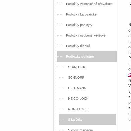
Podložky velkoplošné dřevařské
Podložky karosářské
N
Podložky pod nýty
d
Podložky ozubené, vějířové
o
n
Podložky těsnící
d
h
Podložky pojistné
P
m
STARLOCK
d
O
SCHNORR
r
V
HEDTMANN
v
z
HEICO-LOCK
p
z
NORD-LOCK
o
u
S jazýčky
S vnějším nosem