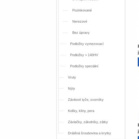
Pozinkované
Nerezové
Bez úpravy
Podložky vymezovací
Podložky > 140HV
Podložky speciální
Vruty
Nýty
Závitové tyče, svorníky
Kolíky, klíny, pera
Závlačky, zákolníky, zátky
Drátěná šroubovina a krytky