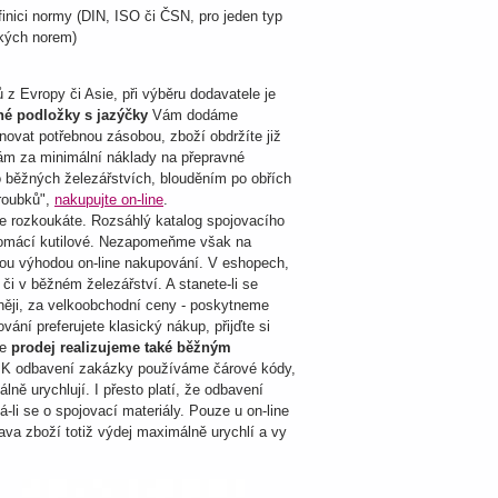
inici normy (DIN, ISO či ČSN, pro jeden typ
ských norem)
 Evropy či Asie, při výběru dodavatele je
né podložky s jazýčky
Vám dodáme
vat potřebnou zásobou, zboží obdržíte již
 Vám za minimální náklady na přepravné
o běžných železářstvích, blouděním po obřích
šroubků",
nakupujte on-line
.
hle rozkoukáte. Rozsáhlý katalog spojovacího
 i domácí kutilové. Nezapomeňme však na
inou výhodou on-line nakupování. V eshopech,
či v běžném železářství. A stanete-li se
něji, za velkoobchodní ceny - poskytneme
í preferujete klasický nákup, přijďte si
e
prodej realizujeme také běžným
p. K odbavení zakázky používáme čárové kódy,
ně urychlují. I přesto platí, že odbavení
li se o spojovací materiály. Pouze u on-line
ava zboží totiž výdej maximálně urychlí a vy