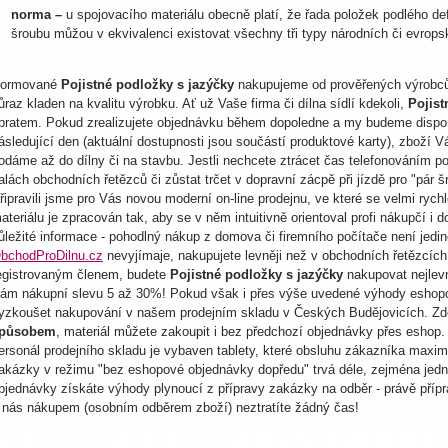
norma –
u spojovacího materiálu obecně platí, že řada položek podlého def
šroubu můžou v ekvivalenci existovat všechny tři typy národních či evrop
ormované
Pojistné podložky s jazýčky
nakupujeme od prověřených výrobců z
ůraz kladen na kvalitu výrobku. Ať už Vaše firma či dílna sídlí kdekoli,
Pojist
bratem. Pokud zrealizujete objednávku během dopoledne a my budeme dispono
ásledující den (aktuální dostupnosti jsou součástí produktové karty), zboží
odáme až do dílny či na stavbu. Jestli nechcete ztrácet čas telefonováním p
alách obchodních řetězců či zůstat trčet v dopravní zácpě při jízdě pro "pár 
řipravili jsme pro Vás novou moderní on-line prodejnu, ve které se velmi ryc
ateriálu je zpracován tak, aby se v něm intuitivně orientoval profi nákupčí
ůležité informace - pohodlný nákup z domova či firemního počítače není jed
bchodProDilnu.cz
nevyjímaje, nakupujete levněji než v obchodních řetězcích 
egistrovaným členem, budete
Pojistné podložky s jazýčky
nakupovat nejlev
ám nákupní slevu 5 až 30%! Pokud však i přes výše uvedené výhody eshopován
yzkoušet nakupování v našem prodejním skladu v Českých Budějovicích. Zd
působem
, materiál můžete zakoupit i bez předchozí objednávky přes esho
ersonál prodejního skladu je vybaven tablety, které obsluhu zákazníka maximál
akázky v režimu "bez eshopové objednávky dopředu" trvá déle, zejména jedná-
bjednávky získáte výhody plynoucí z přípravy zakázky na odběr - právě přípr
 nás nákupem (osobním odběrem zboží) neztratíte žádný čas!