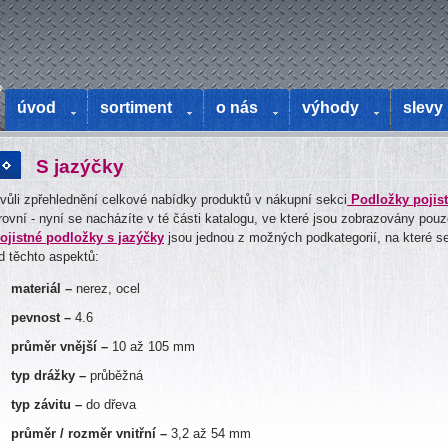
o
úvod
sortiment
o nás
výhody
slevy
S jazýčky
vůli zpřehlednění celkové nabídky produktů v nákupní sekci
Podložky pojis
rovní - nyní se nacházíte v té části katalogu, ve které jsou zobrazovány pou
ojistné podložky s jazýčky
jsou jednou z možných podkategorií, na které se 
d těchto aspektů:
materiál –
nerez, ocel
pevnost –
4.6
průměr vnější –
10 až 105 mm
typ drážky –
průběžná
typ závitu –
do dřeva
průměr / rozměr vnitřní –
3,2 až 54 mm