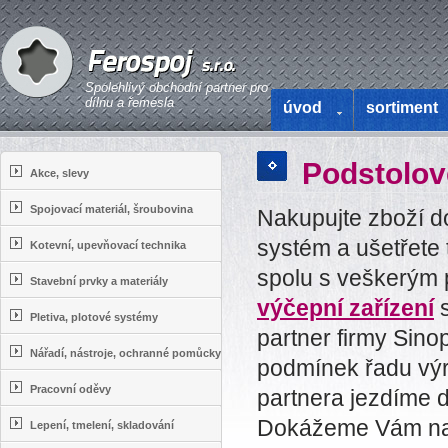
Spolehlivý obchodní partner pro
dílnu a řemesla
úvod
sortiment
Podstolov
Akce, slevy
Spojovací materiál, šroubovina
Nakupujte zboží do
systém a ušetřete
Kotevní, upevňovací technika
spolu s veškerým p
Stavební prvky a materiály
výčepní zařízení
s
Pletiva, plotové systémy
partner firmy Sin
Nářadí, nástroje, ochranné pomůcky
podmínek řadu výr
Pracovní oděvy
partnera jezdíme 
Dokážeme Vám nabí
Lepení, tmelení, skladování