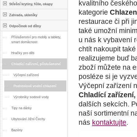
kvalitního českéh
Střešní krytiny, fólie, okapy
kategorie
Chlazen
Zahrada, skleníky
restaurace či při j
Odpočinek od dílny
také umožní minim
Příslušenství pro mobily a tablety,
u nás k vybavení 
smart domácnost
chtít nakoupit tak
Hračky pro děti
realizujeme buď b
Chladící zařízení, příslušenství
zboží můžete na e
posléze si je vyzv
Výčepní zařízení
Výčepní zařízení n
Podstolové vodní chlazení
Chladící zařízení,
Výrobníky sodové vody
dalších sekcích. Po
Tipy na dárky
naší sortimentní n
Ubytování Jižní Čechy
nás
kontaktujte
.
Bazény