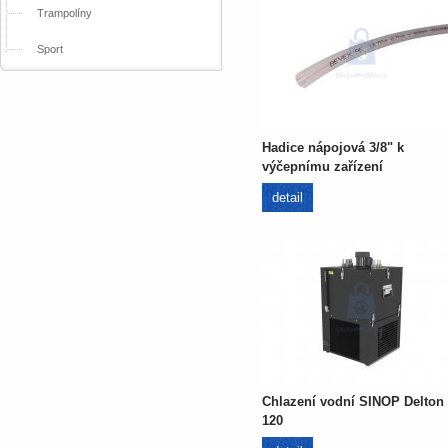
Trampolíny
Sport
Hadice nápojová 3/8" k
výčepnímu zařízení
detail
Chlazení vodní SINOP Delton
120