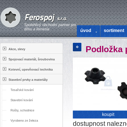
Spolehlivý obchodní partner pro
dílnu a řemesla
úvod
sortiment
Podložka 
Akce, slevy
Spojovací materiál, šroubovina
Kotevní, upevňovací technika
Stavební prvky a materiály
Tesařské kování
Stavební kování
Rošty, schodnice
koupit
Vyrobeno ze železa
dostupnost nalez