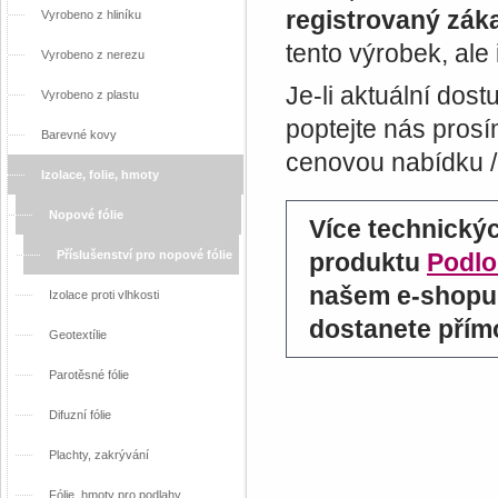
registrovaný zák
Vyrobeno z hliníku
tento výrobek, ale
Vyrobeno z nerezu
Je-li aktuální dos
Vyrobeno z plastu
poptejte nás prosí
Barevné kovy
cenovou nabídku / 
Izolace, folie, hmoty
Nopové fólie
Více technický
Příslušenství pro nopové fólie
produktu
Podlo
našem e-shopu 
Izolace proti vlhkosti
dostanete přím
Geotextílie
Parotěsné fólie
Difuzní fólie
Plachty, zakrývání
Fólie, hmoty pro podlahy