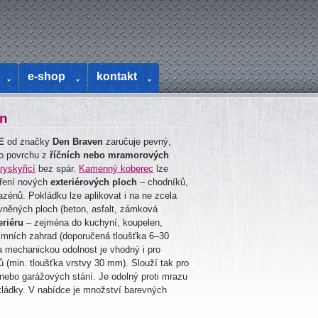
e-shop
kontakt
en
E
od značky
Den Braven
zaručuje pevný,
ího povrchu z
říčních nebo mramorových
ryskyřicí
bez spár.
Kamenný koberec
lze
oření nových
exteriérových ploch
– chodníků,
azénů. Pokládku lze aplikovat i na ne zcela
vněných ploch (beton, asfalt, zámková
eriéru
– zejména do kuchyní, koupelen,
imních zahrad (doporučená tloušťka 6–30
 mechanickou odolnost je vhodný i pro
 (min. tloušťka vrstvy 30 mm). Slouží tak pro
 nebo garážových stání. Je odolný proti mrazu
pokládky. V nabídce je množství barevných