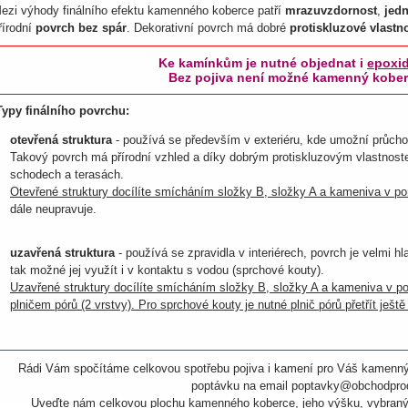
ezi výhody finálního efektu kamenného koberce patří
mrazuvzdornost
,
jed
řírodní
povrch bez spár
. Dekorativní povrch má dobré
protiskluzové vlastno
Ke kamínkům je nutné objednat i
epoxid
Bez pojiva není možné kamenný kobere
Typy finálního povrchu:
otevřená struktura
- používá se především v exteriéru, kde umožní průch
Takový povrch má přírodní vzhled a díky dobrým protiskluzovým vlastnos
schodech a terasách.
Otevřené struktury docílíte smícháním složky B, složky A a kameniva v po
dále neupravuje.
uzavřená struktura
- používá se zpravidla v interiérech, povrch je velmi h
tak možné jej využít i v kontaktu s vodou (sprchové kouty).
Uzavřené struktury docílíte smícháním složky B, složky A a kameniva v po
plničem pórů (2 vrstvy). Pro sprchové kouty je nutné plnič pórů přetřít ješ
Rádi Vám spočítáme celkovou spotřebu pojiva i kamení pro Váš kamenný
poptávku na email poptavky@obchodprod
Uveďte nám celkovou plochu kamenného koberce, jeho výšku, vybraný