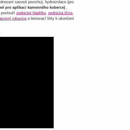
dnocení savosti povrchu), hydroizolace (pro
né pro aplikaci kamenného koberce)
,
i poslouží
zednické hladítko
,
zednická lžíce
,
racovní rukavice
a lemovací lišty k ukončení
: