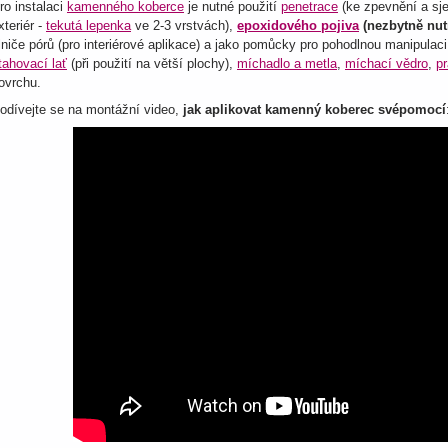
ro instalaci
kamenného koberce
je nutné použití
penetrace
(ke zpevnění a sje
xteriér -
tekutá lepenka
ve 2-3 vrstvách),
epoxidového pojiva
(nezbytně nut
lniče pórů (pro interiérové aplikace) a jako pomůcky pro pohodlnou manipulac
tahovací lať
(při použití na větší plochy),
míchadlo a metla
,
míchací vědro
,
p
ovrchu.
odívejte se na montážní video,
jak aplikovat kamenný koberec svépomocí