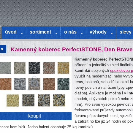
o
úvod
sortiment
o nás
výhody
slevy
Kamenný koberec PerfectSTONE, Den Brav
Kamenný koberec PerfectSTON
přírodní a jednolitý vzhled fináln
kamínků
spojených
epoxidovou p
využít na modernizaci nebo vytv
teras, balkonů, schodišť a okolí b
rovný povrch a na různé typy zpe
dlažba). Aplikace je možná i v
int
chodeb, obývacích pokojů nebo z
mm). Pro svou vysokou pevnost a
frekventované průjezdy automobilů
koupit
úpravu příjezdových cest, vjezdů
a zatížit ho lze již 24 hodin od 
ariant kamínků. Jedno balení obsahuje 25 kg kamínků.