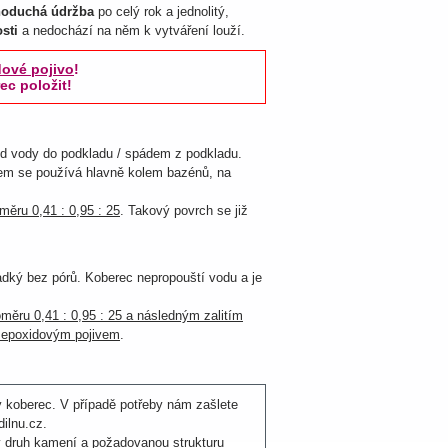
noduchá údržba
po celý rok a jednolitý,
sti
a nedochází na něm k vytváření louží.
ové pojivo
!
c položit!
od vody do podkladu / spádem z podkladu.
tem se používá hlavně kolem bazénů, na
měru 0,41 : 0,95 : 25
. Takový povrch se již
ladký bez pórů. Koberec nepropouští vodu a je
měru 0,41 : 0,95 : 25 a následným zalitím
tě epoxidovým pojivem
.
 koberec. V případě potřeby nám zašlete
ilnu.cz.
 druh kamení a požadovanou strukturu