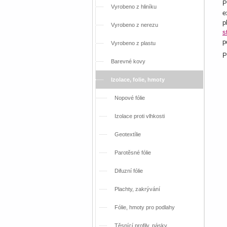
P
Vyrobeno z hliníku
e
p
Vyrobeno z nerezu
s
p
Vyrobeno z plastu
P
Barevné kovy
Izolace, folie, hmoty
Nopové fólie
Izolace proti vlhkosti
Geotextílie
Parotěsné fólie
Difuzní fólie
Plachty, zakrývání
Fólie, hmoty pro podlahy
Těsnící profily, pásky