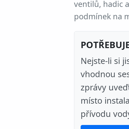
ventilů, hadic 
podmínek na mí
POTŘEBUJE
Nejste-li si
vhodnou ses
zprávy uveď
místo insta
přívodu vod