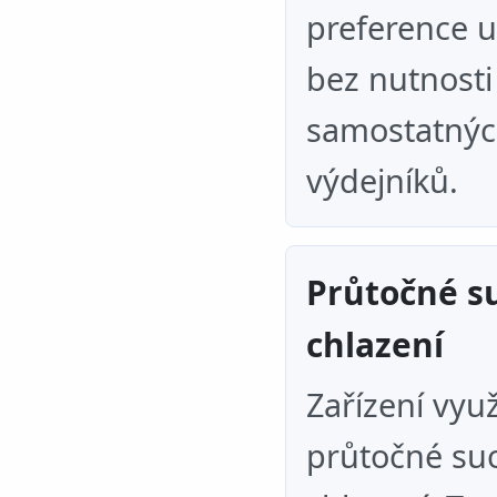
preference u
bez nutnosti
samostatný
výdejníků.
Průtočné s
chlazení
Zařízení vyu
průtočné su