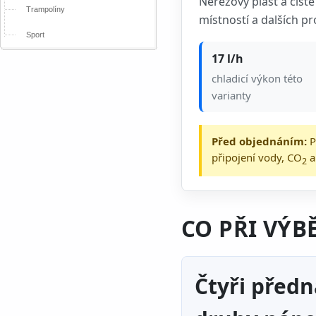
Nerezový plášť a čistě
Trampolíny
místností a dalších pro
Sport
17 l/h
chladicí výkon této
varianty
Před objednáním:
P
připojení vody, CO
a
2
CO PŘI VÝ
Čtyři před