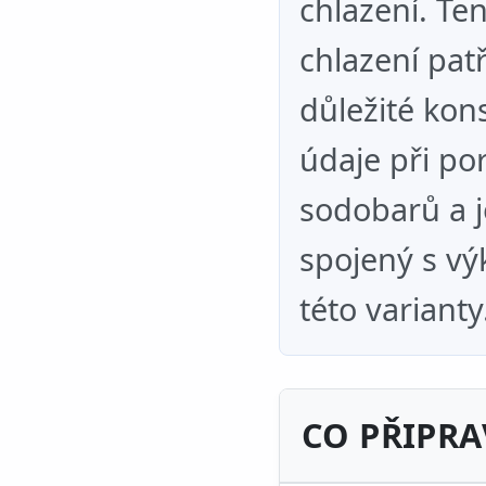
chlazení. Te
chlazení pat
důležité kon
údaje při po
sodobarů a 
spojený s v
této varianty
CO PŘIPRA