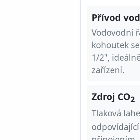
Přívod vo
Vodovodní ř
kohoutek se
1/2", ideáln
zařízení.
Zdroj CO
2
Tlaková lah
odpovídajíc
připojením.