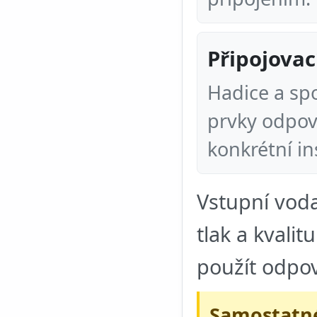
Připojovac
Hadice a sp
prvky odpoví
konkrétní ins
Vstupní voda
tlak a kvalit
použít odpov
Samostatné 