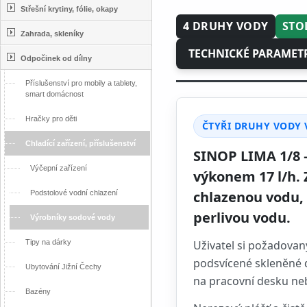
Střešní krytiny, fólie, okapy
4 DRUHY VODY
STO
Zahrada, skleníky
TECHNICKÉ PARAMET
Odpočinek od dílny
Příslušenství pro mobily a tablety,
smart domácnost
Hračky pro děti
ČTYŘI DRUHY VODY
Chladící zařízení, příslušenství
SINOP LIMA 1/8 
Výčepní zařízení
výkonem 17 l/h. 
chlazenou vodu,
Podstolové vodní chlazení
perlivou vodu.
Výrobníky sodové vody
Tipy na dárky
Uživatel si požadovan
podsvícené skleněné 
Ubytování Jižní Čechy
na pracovní desku neb
Bazény