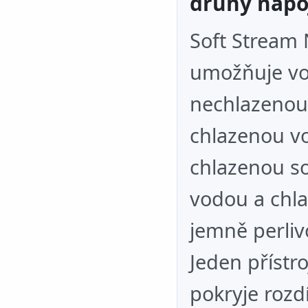
druhy nápo
Soft Stream
umožňuje vol
nechlazenou
chlazenou v
chlazenou s
vodou a chl
jemně perli
Jeden přístro
pokryje rozd