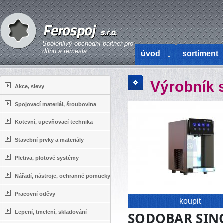
Spolehlivý obchodní partner pro
dílnu a řemesla
úvod
sortiment
Výrobník 
Akce, slevy
Spojovací materiál, šroubovina
Kotevní, upevňovací technika
Stavební prvky a materiály
Pletiva, plotové systémy
Nářadí, nástroje, ochranné pomůcky
Pracovní oděvy
koupit
Lepení, tmelení, skladování
SODOBAR SINO