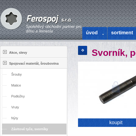
Spolehlivý obchodní partner pro
dílnu a řemesla
úvod
sortiment
Svorník, p
Akce, slevy
Spojovací materiál, šroubovina
Šrouby
Matice
Podložky
Vruty
Nýty
koupit
Závitové tyče, svorníky