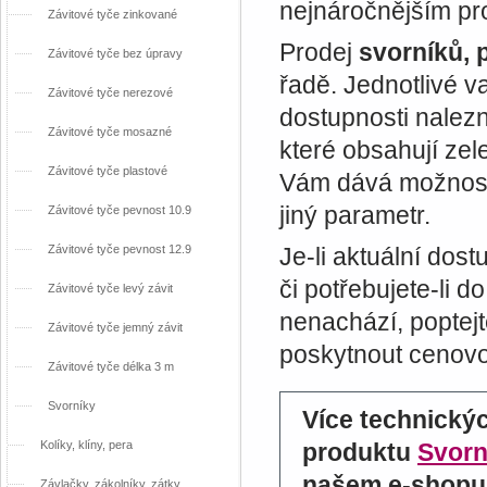
nejnáročnějším pr
Závitové tyče zinkované
Prodej
svorníků, 
Závitové tyče bez úpravy
řadě. Jednotlivé va
Závitové tyče nerezové
dostupnosti nalezn
Závitové tyče mosazné
které obsahují zele
Závitové tyče plastové
Vám dává možnost 
jiný parametr.
Závitové tyče pevnost 10.9
Závitové tyče pevnost 12.9
Je-li aktuální dos
či potřebujete-li 
Závitové tyče levý závit
nenachází, poptej
Závitové tyče jemný závit
poskytnout cenovo
Závitové tyče délka 3 m
Svorníky
Více technický
Kolíky, klíny, pera
produktu
Svorn
našem e-shopu 
Závlačky, zákolníky, zátky