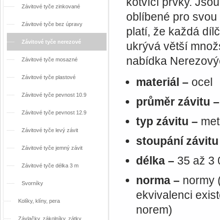
kotvící prvky. Jso
Závitové tyče zinkované
oblíbené pro svou
Závitové tyče bez úpravy
platí, že každá dílč
Závitové tyče nerezové
ukrývá větší množs
nabídka Nerezových
Závitové tyče mosazné
Závitové tyče plastové
materiál –
ocel
Závitové tyče pevnost 10.9
průměr závitu 
Závitové tyče pevnost 12.9
typ závitu –
met
Závitové tyče levý závit
stoupání závitu
Závitové tyče jemný závit
délka –
35 až 3
Závitové tyče délka 3 m
norma –
normy (
Svorníky
ekvivalenci exis
Kolíky, klíny, pera
norem)
Závlačky, zákolníky, zátky