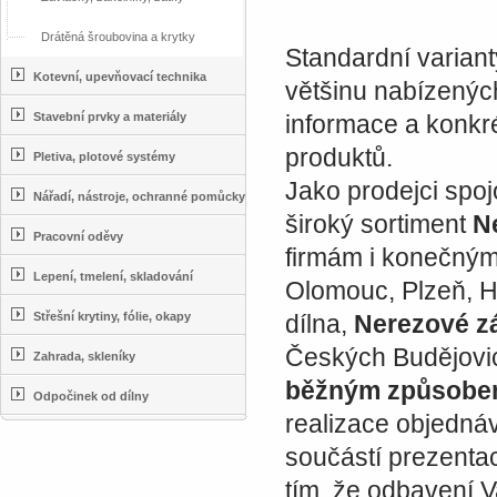
Drátěná šroubovina a krytky
Standardní varian
Kotevní, upevňovací technika
většinu nabízený
Stavební prvky a materiály
informace a konkré
produktů.
Pletiva, plotové systémy
Jako prodejci spo
Nářadí, nástroje, ochranné pomůcky
široký sortiment
N
Pracovní oděvy
firmám i konečným
Lepení, tmelení, skladování
Olomouc, Plzeň, Hr
Střešní krytiny, fólie, okapy
dílna,
Nerezové zá
Českých Budějovi
Zahrada, skleníky
běžným způsob
Odpočinek od dílny
realizace objedná
součástí prezentac
tím, že odbavení