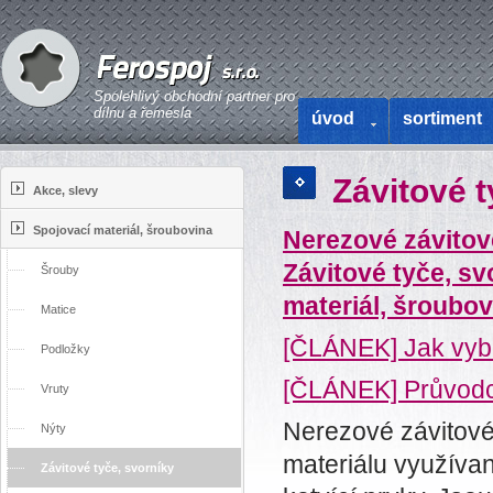
Spolehlivý obchodní partner pro
dílnu a řemesla
úvod
sortiment
Závitové 
Akce, slevy
Spojovací materiál, šroubovina
Nerezové závitov
Závitové tyče, sv
Šrouby
materiál, šroubov
Matice
[ČLÁNEK] Jak vybr
Podložky
[ČLÁNEK] Průvodc
Vruty
Nerezové závitové 
Nýty
materiálu využívan
Závitové tyče, svorníky