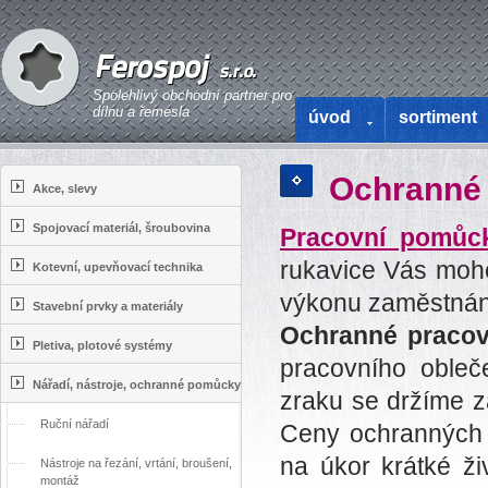
Spolehlivý obchodní partner pro
dílnu a řemesla
úvod
sortiment
Ochranné
Akce, slevy
Spojovací materiál, šroubovina
Pracovní pomůc
rukavice Vás moho
Kotevní, upevňovací technika
výkonu zaměstnání,
Stavební prvky a materiály
Ochranné praco
Pletiva, plotové systémy
pracovního obleč
Nářadí, nástroje, ochranné pomůcky
zraku se držíme z
Ruční nářadí
Ceny ochranných 
na úkor krátké ži
Nástroje na řezání, vrtání, broušení,
montáž