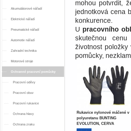
mohou potvrdit, ž
Akumulátorové nářadí
jednotková cena b
konkurence.
Elektrické nářadí
U
pracovního ob
Pneumatické nářadí
skutečnou cenu 
Automotiv nářadí
životnost položky
Zahradní technika
pomůcky, nezkla
Motorové stroje
Ochranné pracovní pomůcky
Pracovní oděvy
Pracovní obuv
Pracovní rukavice
Rukavice nylonové máčené v
Ochrana hlavy
polyuretanu BUNTING
EVOLUTION, CERVA
Ochrana zraku