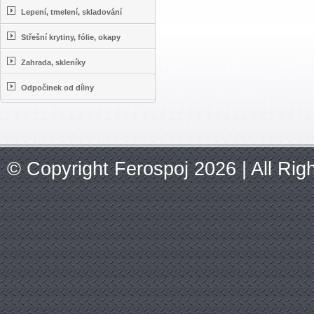
Lepení, tmelení, skladování
Střešní krytiny, fólie, okapy
Zahrada, skleníky
Odpočinek od dílny
© Copyright Ferospoj 2026 | All Ri