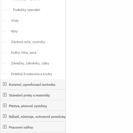
Podložky speciální
Vruty
Nýty
Závitové tyče, svorníky
Kolíky, klíny, pera
Závlačky, zákolníky, zátky
Drátěná šroubovina a krytky
Kotevní, upevňovací technika
Stavební prvky a materiály
Pletiva, plotové systémy
Nářadí, nástroje, ochranné pomůcky
Pracovní oděvy