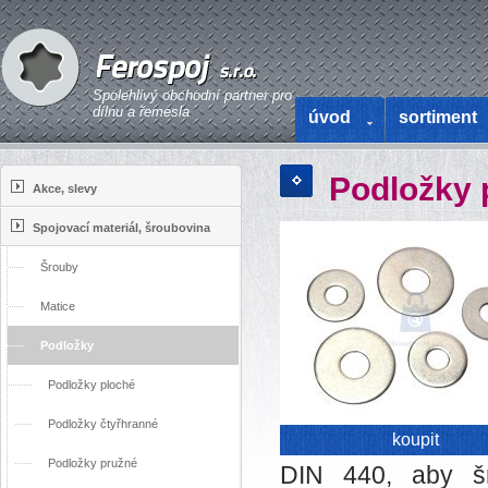
Spolehlivý obchodní partner pro
dílnu a řemesla
úvod
sortiment
Podložky 
Akce, slevy
Spojovací materiál, šroubovina
Šrouby
Matice
Podložky
Podložky ploché
Podložky čtyřhranné
koupit
Podložky pružné
DIN 440, aby šr