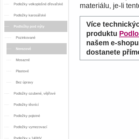
materiálu, je-li te
Podložky velkoplošné dřevařské
Podložky karosářské
Více technický
Podložky pod nýty
produktu
Podlo
Pozinkované
našem e-shopu 
Nerezové
dostanete přím
Mosazné
Plastové
Bez úpravy
Podložky ozubené, vějířové
Podložky těsnící
Podložky pojistné
Podložky vymezovací
Podložky > 140HV