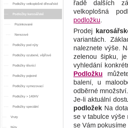
řadě dalších zá
Podložky velkoplošné dřevařské
velkoplošná po
Podložky karosářské
podložku
.
Pozinkované
Prodej
karosářsk
Nerezové
variantách. Zákl
Podložky pod nýty
naleznete výše. N
zelenou šipku, j
Podložky ozubené, vějířové
vyhledání konkrét
Podložky těsnící
Podložku
můžete
Podložky pojistné
balení, u maloob
Podložky vymezovací
odběrné množství.
Podložky > 140HV
Je-li aktuální do
podložek
Na dotaz
Podložky speciální
se v tabulce výše 
Vruty
se Vám pokusíme p
Nýty