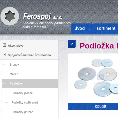
Spolehlivý obchodní partner pro
dílnu a řemesla
úvod
sortiment
Podložka 
Akce, slevy
Spojovací materiál, šroubovina
Šrouby
Matice
Podložky
Podložky ploché
Podložky čtyřhranné
koupit
Podložky pružné