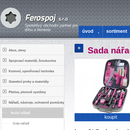
Spolehlivý obchodní partner pro
dílnu a řemesla
úvod
sortiment
Sada nářa
Akce, slevy
Spojovací materiál, šroubovina
Kotevní, upevňovací technika
Stavební prvky a materiály
Pletiva, plotové systémy
Nářadí, nástroje, ochranné pomůcky
Ruční nářadí
koupit
Gola nářadí