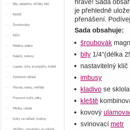
hravě! Sada obsah
Bity, adaptéry, držáky bitů
je přehledně ulož
Kleště
přenášení. Podívej
Šroubováky
Sada obsahuje:
Klíče
šroubovák
magne
Kladiva, palice
bity
1/4"(délka 
Kalače, sekery
nastavitelný klí
Lopaty, rýče, krumpáče, hrábě
imbusy
Zednické nářadí
kladivo
se sklol
Pásma, metry, měřidla
Pracovní nože, pilky
kleště
kombinova
Pilníky, rašple
kovový
ulamova
Kufry na nářadí, brašny
svinovací
metr
Skříňky, zásobníky na nářadí