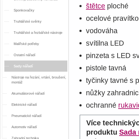
štětce
ploché
Sponkovačky
ocelové pravítko
Truhlářské svěrky
vodováha
Truhlářské a řezbářské nástroje
svítilna LED
Malířské potřeby
pinzeta s LED s
Ostatní nářadí
pistole tavná
Sady nářadí
Nástroje na řezání, vrtání, broušení,
tyčinky tavné s
montáž
nůžky zahradni
Akumulátorové nářadí
ochranné
rukavi
Elektrické nářadí
Pneumatické nářadí
Více technický
Automotiv nářadí
produktu
Sada 
Zahradní technika