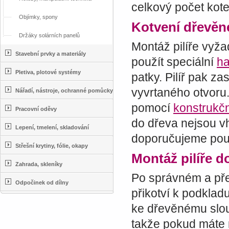
celkový počet kote
Objímky, spony
Kotvení dřevěn
Držáky solárních panelů
Montáž pilíře vyž
Stavební prvky a materiály
použít speciální
ha
Pletiva, plotové systémy
patky. Pilíř pak za
vyvrtaného otvoru.
Nářadí, nástroje, ochranné pomůcky
pomocí
konstrukčn
Pracovní oděvy
do dřeva nejsou v
Lepení, tmelení, skladování
doporučujeme použ
Střešní krytiny, fólie, okapy
Montáž pilíře d
Zahrada, skleníky
Po správném a pře
Odpočinek od dílny
přikotví k podklad
ke dřevěnému slou
takže pokud máte 