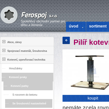
Spolehlivý obchodní partner pro
dílnu a řemesla
úvod
sortiment
Pilíř kote
Akce, slevy
Spojovací materiál, šroubovina
Kotevní, upevňovací technika
Hmoždinky
Kotevní prvky
Kotevní patky
S roxorem do betonu
koupit
Se šroubovicí nastavitelné
nemáte zcela rovn