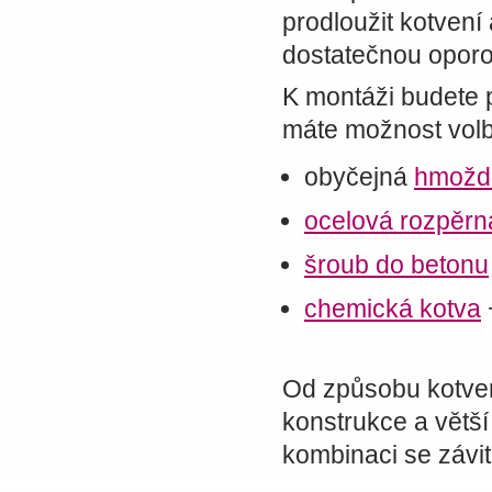
prodloužit kotvení
dostatečnou oporo
K montáži budete 
máte možnost volb
obyčejná
hmožd
ocelová rozpěrn
šroub do betonu
chemická kotva
Od způsobu kotven
konstrukce a větš
kombinaci se závi