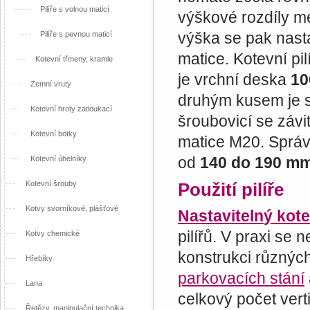
Pilíře s volnou maticí
výškové rozdíly m
výška se pak nas
Pilíře s pevnou maticí
matice. Kotevní pi
Kotevní třmeny, kramle
je vrchní deska
10
Zemní vruty
druhým kusem je 
Kotevní hroty zatloukací
šroubovicí se záv
Kotevní botky
matice M20. Sprá
od
140 do 190 m
Kotevní úhelníky
Kotevní šrouby
Použití pilíře
Kotvy svorníkové, plášťové
Nastaviteln
ý kote
pilířů. V praxi se 
Kotvy chemické
konstrukci různých
Hřebíky
parkovacích stání
Lana
celkový počet ver
Řetězy, manipulační technika