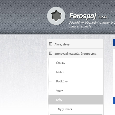
Spolehlivý obchodní partner pr
dílnu a řemesla
Akce, slevy
Spojovací materiál, šroubovina
Šrouby
Matice
Podložky
Vruty
Nýty
Nýty trhací