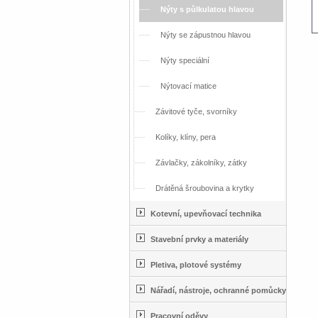
Nýty s půlkulatou hlavou
Nýty se zápustnou hlavou
Nýty speciální
Nýtovací matice
Závitové tyče, svorníky
Kolíky, klíny, pera
Závlačky, zákolníky, zátky
Drátěná šroubovina a krytky
Kotevní, upevňovací technika
Stavební prvky a materiály
Pletiva, plotové systémy
Nářadí, nástroje, ochranné pomůcky
Pracovní oděvy